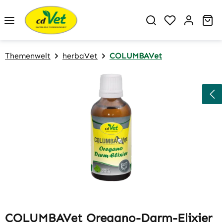
Zum Hauptinhalt springen
Du hast 0 P
Wa
Themenwelt
herbaVet
COLUMBAVet
Bildergalerie überspringen
COLUMBAVet Oregano-Darm-Elixier