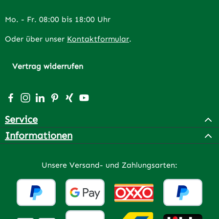
Mo. - Fr. 08:00 bis 18:00 Uhr
Oder über unser
Kontaktformular
.
Vertrag widerrufen
Besuche uns auf Facebook – öffnet in neuem Tab (extern
Schau auf Instagram vorbei – öffnet in neuem Tab (e
Vernetze dich mit uns auf LinkedIn – öffnet in n
Lass dich auf Pinterest inspirieren – öffnet 
Vernetze dich mit uns auf Xing – öffnet 
Sieh dir unsere Videos auf YouTube a
Service
Informationen
Unsere Versand- und Zahlungsarten: