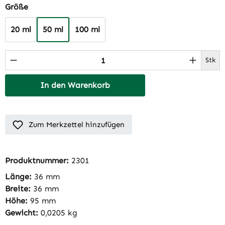
auswählen
Größe
20 ml
50 ml
100 ml
Produkt Anzahl: Gib den gewünschten Wert 
Stk
In den Warenkorb
Zum Merkzettel hinzufügen
Produktnummer:
2301
Länge:
36 mm
Breite:
36 mm
Höhe:
95 mm
Gewicht:
0,0205 kg