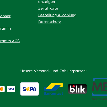
anzeigen
Zertifikate
Bestellung & Zahlung
Banner
Datenschutz
gramm
ner Link)
externer Link)
 neuem Tab (externer Link)
 in neuem Tab (externer Link)
 in neuem Tab (externer Link)
an – öffnet in neuem Tab (externer Link)
gramm AGB
Unsere Versand- und Zahlungsarten: