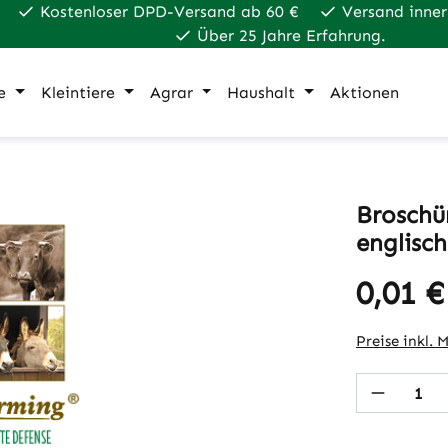
Kostenloser DPD-Versand ab 60 €
Versand inner
Über 25 Jahre Erfahrung.
e
Kleintiere
Agrar
Haushalt
Aktionen
Broschür
englisch
0,01 €
Regulärer Pr
Preise inkl. 
Produkt