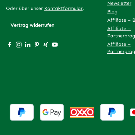
Newsletter
Oder über unser
Kontaktformular
.
Blog
Affiliate – 
Vertrag widerrufen
Affiliate –
Partnerpro
Besuche uns auf Facebook – öffnet in neuem Tab (exter
Schau auf Instagram vorbei – öffnet in neuem Tab (
Vernetze dich mit uns auf LinkedIn – öffnet in
Lass dich auf Pinterest inspirieren – öffnet
Vernetze dich mit uns auf Xing – öffnet
Sieh dir unsere Videos auf YouTube 
Affiliate –
Partnerpro