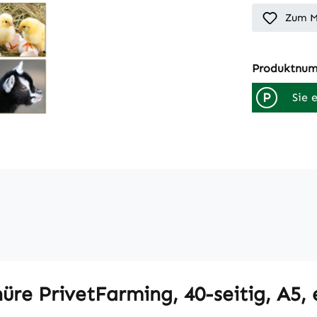
Zum M
Produktnu
P
Sie 
re PrivetFarming, 40-seitig, A5, 