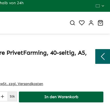
halb von 24h
Du hast 0 Pr
War
e PrivetFarming, 40-seitig, A5,
eis:
MwSt. zzgl. Versandkosten
 Anzahl: Gib den gewünschten Wert ein 
Stk
In den Warenkorb